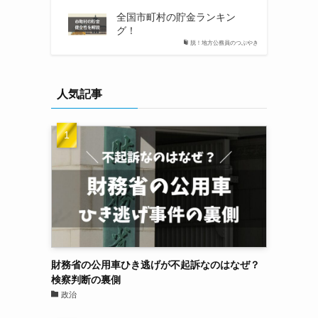
全国市町村の貯金ランキン
グ！
脱！地方公務員のつぶやき
人気記事
財務省の公用車ひき逃げが不起訴なのはなぜ？
検察判断の裏側
政治