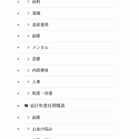
給料
退職
資産運用
副業
メンタル
恋愛
内部事情
人事
に
く
制度・待遇
ス
会計年度任用職員
副業
お金の悩み
も