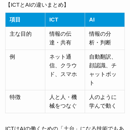
【ICTとAIの違いまとめ】
項目
ICT
AI
主な目的
情報の伝
情報の分
達・共有
析・判断
例
ネット通
自動翻訳、
信、クラウ
顔認識、チ
ド、スマホ
ャットボッ
ト
特徴
人と人・機
人のように
械をつなぐ
学んで動く
ICTはAIの働くための「土台」になる技術でもあ