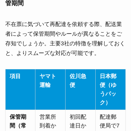
管期間
不在票に気づいて再配達を依頼する際、配送業
者によって保管期間やルールが異なることをご
存知でしょうか。主要3社の特徴を理解しておく
と、よりスムーズな対応が可能です。
項目
ヤマト
佐川急
日本郵
運輸
便
便（ゆ
うパッ
ク）
保管期
営業所
初回配
配達郵
間（常
到着か
達日か
便局で7