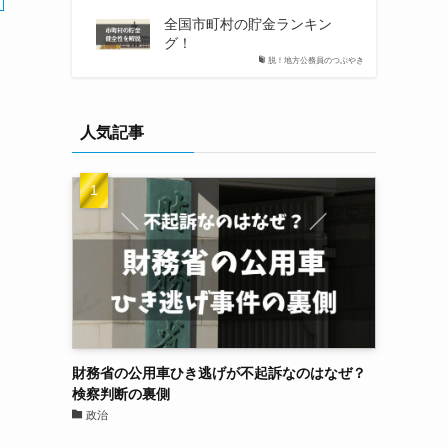
全国市町村の貯金ランキン
グ！
脱！地方公務員のつぶやき
人気記事
財務省の公用車ひき逃げが不起訴なのはなぜ？
検察判断の裏側
政治