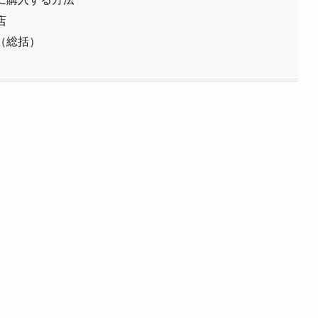
店
（総括）