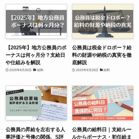
【2025年】地方公務員のボ
公務員は税金ドロボー？給
ーナスは何ヶ月分？支給日
料の財源や納税の真実を徹
や仕組みを解説
底解説
2025年6月30日
給料
2025年6月28日
給料
公務員の昇給を左右する人
公務員の給料日｜支給ルー
事評価と号俸の関係、S評
ルからボーナス・初任給ま