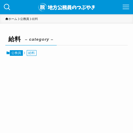
ホーム
公務員
給料
給料
– category –
公務員
給料