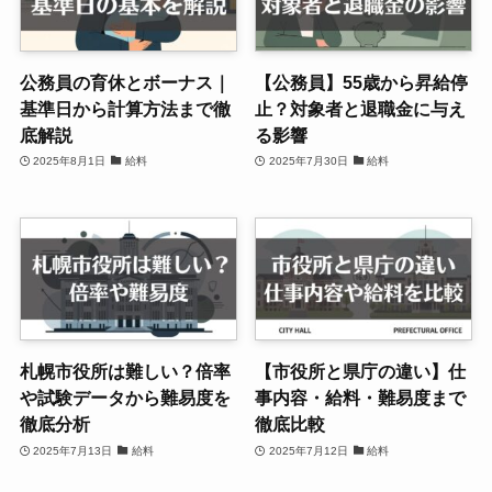
公務員の育休とボーナス｜
【公務員】55歳から昇給停
基準日から計算方法まで徹
止？対象者と退職金に与え
底解説
る影響
2025年8月1日
給料
2025年7月30日
給料
札幌市役所は難しい？倍率
【市役所と県庁の違い】仕
や試験データから難易度を
事内容・給料・難易度まで
徹底分析
徹底比較
2025年7月13日
給料
2025年7月12日
給料