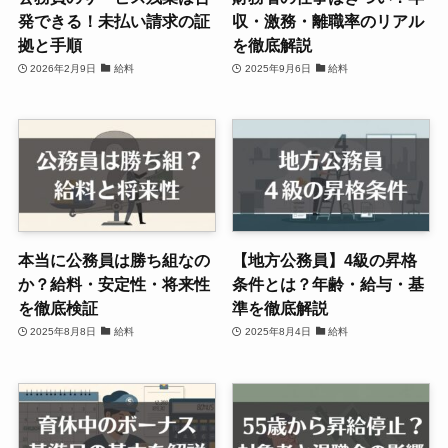
発できる！未払い請求の証
収・激務・離職率のリアル
拠と手順
を徹底解説
2026年2月9日
給料
2025年9月6日
給料
本当に公務員は勝ち組なの
【地方公務員】4級の昇格
か？給料・安定性・将来性
条件とは？年齢・給与・基
を徹底検証
準を徹底解説
2025年8月8日
給料
2025年8月4日
給料