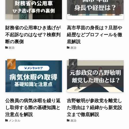
財務省の公用車ひき逃げが
高市早苗の身長は？旦那や
不起訴なのはなぜ？検察判
経歴などプロフィールを徹
断の裏側
底解説
政治
政治
公務員の病気休暇を繰り返
吉野敏明が参政党を離党し
し取得する際の基礎知識と
た理由は？経緯から新党設
注意点を解説
立まで徹底解説
メンタル
政治