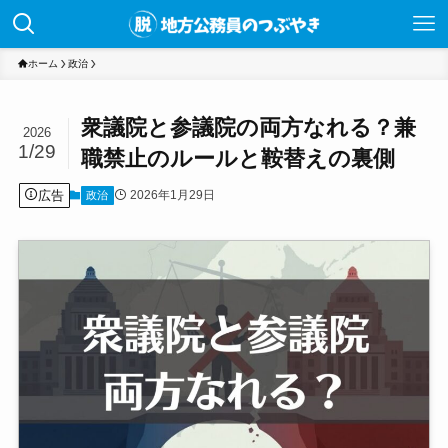
ホーム
政治
衆議院と参議院の両方なれる？兼
2026
1/29
職禁止のルールと鞍替えの裏側
広告
2026年1月29日
政治