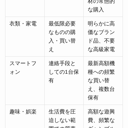
材の常態的
な購入
衣類・家電
最低限必要
明らかに高
なものの購
価なブラン
入・買い替
ド品、不要
え
な高級家電
スマートフ
連絡手段と
最新高額機
ォン
しての1台保
種への頻繁
有
な買い替
え、複数台
保有
趣味・娯楽
生活費を圧
高額な遊興
迫しない範
費、頻繁な