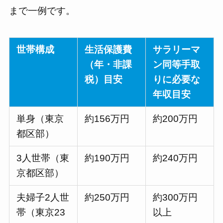
まで一例です。
世帯構成
生活保護費
サラリーマ
（年・非課
ン同等手取
税）目安
りに必要な
年収目安
単身（東京
約156万円
約200万円
都区部）
3人世帯（東
約190万円
約240万円
京都区部）
夫婦子2人世
約250万円
約300万円
帯（東京23
以上