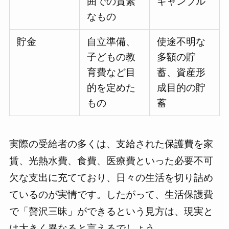
囲での質素
ギャンブル
なもの
貯金
自立準備、
使途不明な
子どもの教
多額の貯
育費など目
蓄、資産形
的を定めた
成目的の貯
もの
蓄
実際の受給者の多くは、支給された保護費を家
賃、光熱水費、食費、医療費といった必要不可
欠な支出に充てており、日々の生活を切り詰め
ているのが実情です。したがって、生活保護費
で「贅沢三昧」ができるという見方は、現実と
は大きく異なると言えるでしょう。