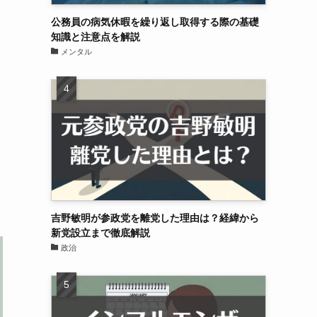
公務員の病気休暇を繰り返し取得する際の基礎
知識と注意点を解説
メンタル
吉野敏明が参政党を離党した理由は？経緯から
新党設立まで徹底解説
政治