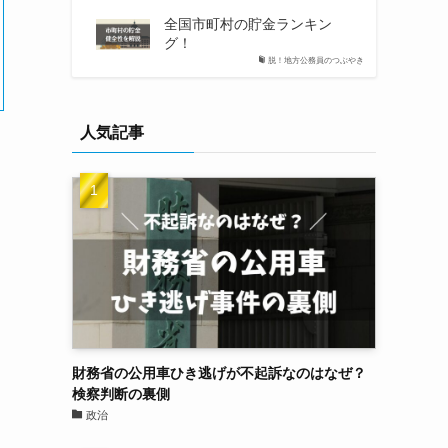
全国市町村の貯金ランキン
グ！
脱！地方公務員のつぶやき
人気記事
財務省の公用車ひき逃げが不起訴なのはなぜ？
検察判断の裏側
政治