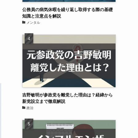
公務員の病気休暇を繰り返し取得する際の基礎
知識と注意点を解説
メンタル
吉野敏明が参政党を離党した理由は？経緯から
新党設立まで徹底解説
政治