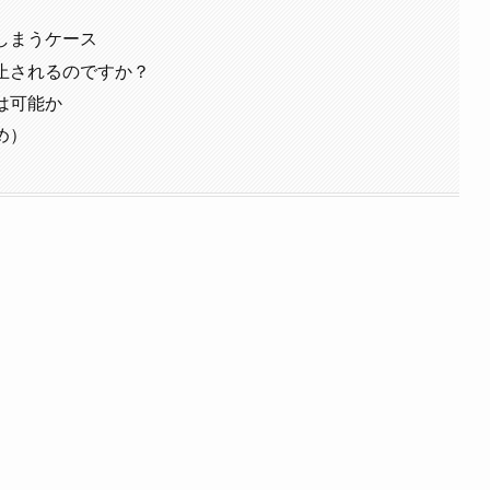
しまうケース
止されるのですか？
は可能か
め）