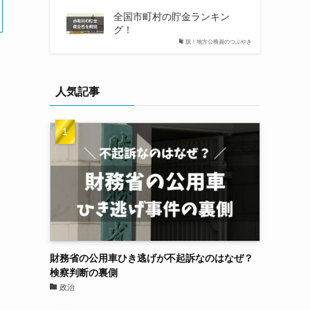
全国市町村の貯金ランキン
グ！
脱！地方公務員のつぶやき
人気記事
財務省の公用車ひき逃げが不起訴なのはなぜ？
検察判断の裏側
政治