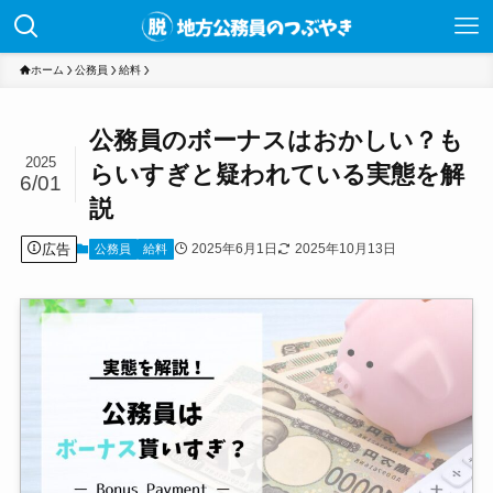
ホーム
公務員
給料
公務員のボーナスはおかしい？も
2025
らいすぎと疑われている実態を解
6/01
説
広告
2025年6月1日
2025年10月13日
公務員
給料