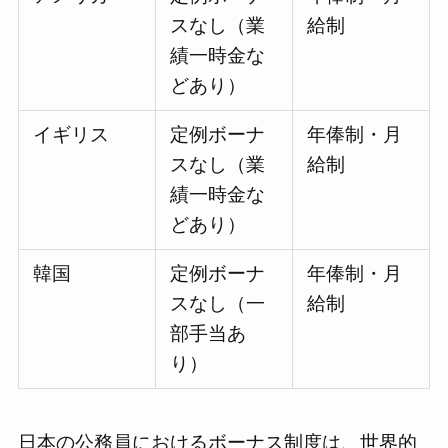
スなし（業
給制
績一時金な
どあり）
イギリス
定例ボーナ
年俸制・月
スなし（業
給制
績一時金な
どあり）
韓国
定例ボーナ
年俸制・月
スなし（一
給制
部手当あ
り）
日本の公務員におけるボーナス制度は、世界的